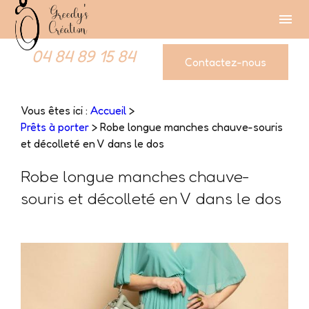
Panneau de gestion des cookies
Greedy's
menu
Création
04 84 89 15 84
Contactez-nous
Vous êtes ici :
Accueil
>
Prêts à porter
>
Robe longue manches chauve-souris
et décolleté en V dans le dos
Robe longue manches chauve-
souris et décolleté en V dans le dos